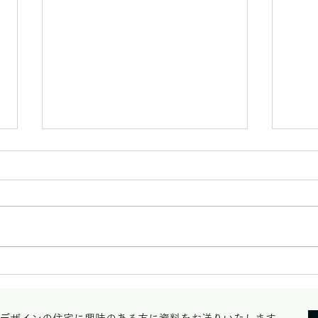
木完
【改修見学会＠相模大野の
家】