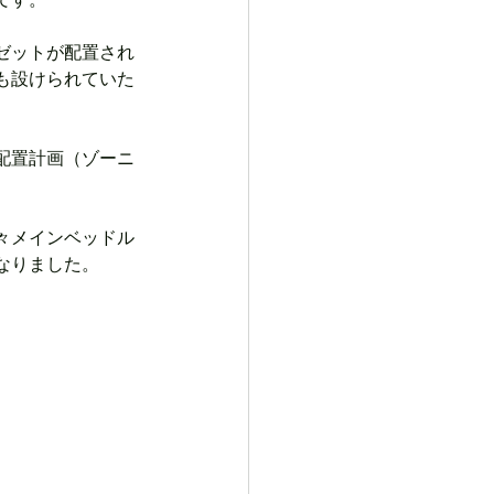
です。
ゼットが配置され
も設けられていた
配置計画（ゾーニ
々メインベッドル
なりました。