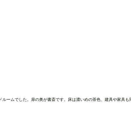
ドルームでした。扉の奥が書斎です。床は濃いめの茶色、建具や家具も