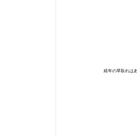
経年の草臥れはあ