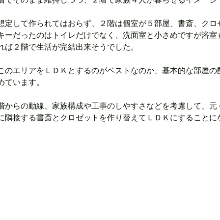
階でそのまま維持しつつ、２階で家族４人が暮らせるイメージ
想定して作られてはおらず、２階は個室が５部屋、書斎、クロ
キーだったのはトイレだけでなく、洗面室と小さめですが浴室
れば２階で生活が完結出来そうでした。
このエリアをＬＤＫとするのがベストなのか、基本的な部屋の
めています。
階からの動線、家族構成や工事のしやすさなどを考慮して、元
に隣接する書斎とクロゼットを作り替えてＬＤＫにすることに