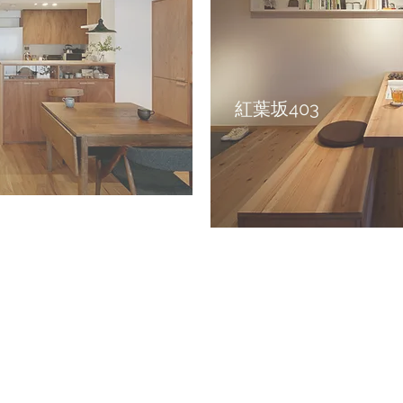
​紅葉坂403