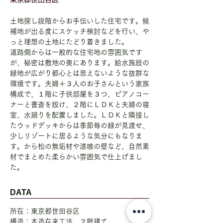
土地探し段階からお手伝いした住宅です。候
補地が出る度にスケッチ検討などを行い、や
っと理想の土地にたどり着きました。
道路側からは一般的な住宅地の雰囲気です
が、秘密は敷地の奥にあります。給水施設の
緑地が広がり都心とは思えないような抜群な
環境です。夫婦＋３人のお子さんという家族
構成で、１階に子供部屋を３つ、ピアノコー
ナーと書斎を設け、２階にＬＤＫと夫婦の寝
室、水廻りを配置しました。
ＬＤＫと隣接し
たウッドデッキからは季節毎の緑が見渡せ、
少しリゾートに居るような気分にもなりま
す。から松の無垢材や漆喰の壁など、自然素
材でまとめた柔らかい雰囲気で仕上げまし
た。
DATA
所在：東京都世田谷区
構造：木造在来工法 ２階建て