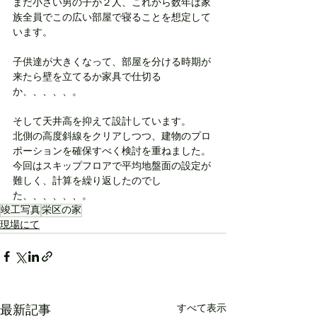
まだ小さい男の子が２人、これから数年は家
族全員でこの広い部屋で寝ることを想定して
います。
子供達が大きくなって、部屋を分ける時期が
来たら壁を立てるか家具で仕切る
か、、、、、。
そして天井高を抑えて設計しています。
北側の高度斜線をクリアしつつ、建物のプロ
ポーションを確保すべく検討を重ねました。
今回はスキップフロアで平均地盤面の設定が
難しく、計算を繰り返したのでし
た、、、、、、。
竣工写真
栄区の家
現場にて
すべて表示
最新記事