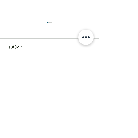
コメント
近況報告
CLEAR BOOK のこと
コメントを追加…
自然素材での家づくりやミニマルデザインの
住宅に興味のある方に資料をお送りいたしま
す。ぜひお問い合わせください。
contact