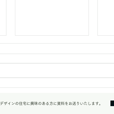
木完
【改修見学会＠相模大野の
家】
デザインの住宅に興味のある方に資料をお送りいたします。