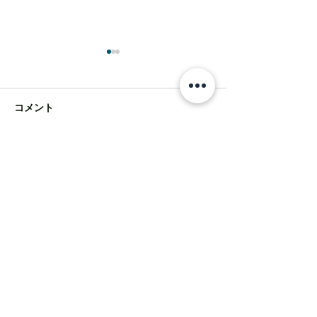
コメント
木完間近＠相模
コメントを追加…
【改修見学会＠相模大野
の家】
自然素材での家づくりやミニマルデザインの
住宅に興味のある方に資料をお送りいたしま
す。ぜひお問い合わせください。
contact