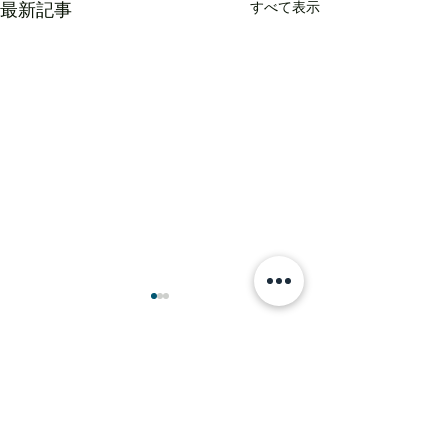
すべて表示
最新記事
コメント
木完間近＠相模