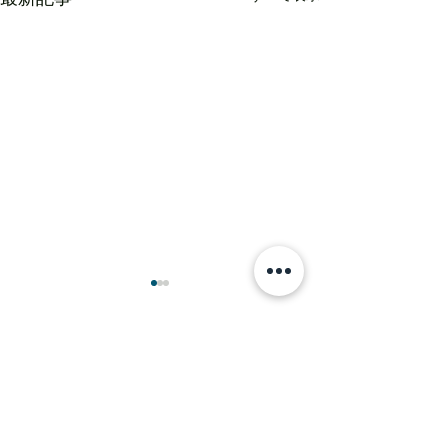
コメント
木完間近＠相模
コメントを追加…
【改修見学会＠相模大野