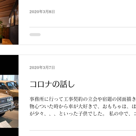
2020年3月8日
家づくりの会 相談窓口 市ヶ谷
所属するNPO法人・家づくりの会の窓口相談業務
（火）14:00〜17:00まで、市ヶ谷の家づく
相談業務を承ります。 フラッとお越し頂いても
て頂き、
2020年3月7日
コロナの話し
事務所に行って工事契約の立会や宿題の図面描き
物心ついた時から車が大好きで、おもちゃは、
が少々、、、といった子供でした。 私の中で、
車「コロナ」であって