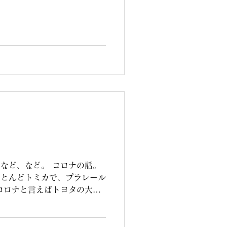
のお知らせです。 3月24日
りギャラリーにて、住宅に関わる
構いませんが、事前に予約し
など、など。 コロナの話。
ほとんどトミカで、プラレール
コロナと言えばトヨタの大衆