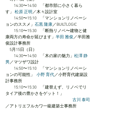
　　14:30〜14:50　「都市部に小さく暮ら
す」 
松原 正明
／木々設計室
　　14:50〜15:10　「マンションリノベーシ
ョンのススメ」
石黒 隆康
／BUILTLOGIC
　　15:10〜15:30　「断熱リノベ〜建物と健
康両方の寿命が延びます」
半田 雅俊
／半田雅
俊設計事務所
　5月15日（日）
　　14:30〜14:50　「木の家の魅力」
松澤 静
男
／マツザワ設計
　　14:50〜15:10　「マンションリノベーシ
ョンの可能性」  
小野 育代
／小野育代建築設
計事務所
　　15:10〜15:30　「建替えず、リノベでリ
タイア後の豊かさをゲット！」
古川 泰司
／アトリエフルカワ一級建築士事務所