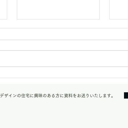
ネコ扉＠リノベ編
今年
す。
デザインの住宅に興味のある方に資料をお送りいたします。