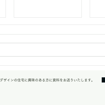
【5
【7月 8月 住宅相
談/OpenOffice】
デザインの住宅に興味のある方に資料をお送りいたします。