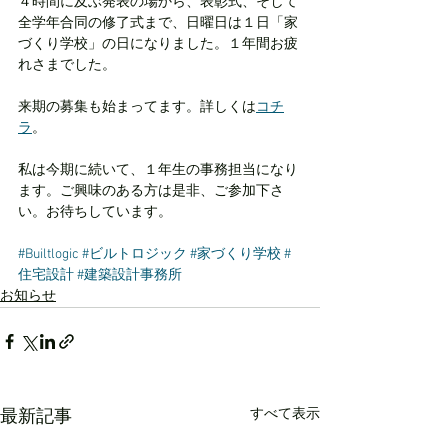
４時間に及ぶ発表の場から、表彰式、そして
全学年合同の修了式まで、日曜日は１日「家
づくり学校」の日になりました。１年間お疲
れさまでした。
来期の募集も始まってます。詳しくは
コチ
ラ
。
私は今期に続いて、１年生の事務担当になり
ます。ご興味のある方は是非、ご参加下さ
い。お待ちしています。
#Builtlogic
#ビルトロジック
#家づくり学校
#
住宅設計
#建築設計事務所
お知らせ
すべて表示
最新記事